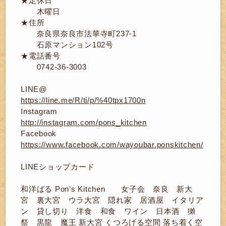
★定休日
木曜日
★住所
奈良県奈良市法華寺町237-1
石原マンション102号
★電話番号
0742-36-3003
LINE@
https://line.me/R/ti/p/%40tpx1700n
Instagram
http://instagram.com/pons_kitchen
Facebook
https://www.facebook.com/wayoubar.ponskitchen/
LINEショップカード
和洋ばる Pon's Kitchen 女子会 奈良 新大
宮 裏大宮 ウラ大宮 隠れ家 居酒屋 イタリア
ン 貸し切り 洋食 和食 ワイン 日本酒 獺
祭 黒龍 魔王 新大宮 くつろげる空間 落ち着く空