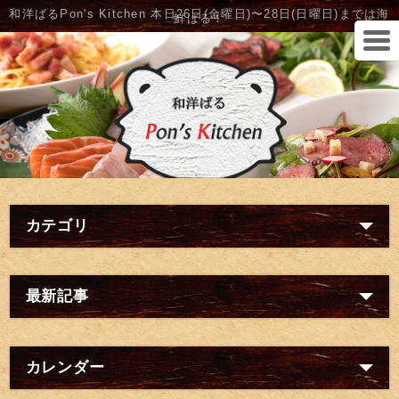
和洋ばるPon's Kitchen 本日26日(金曜日)〜28日(日曜日)までは海
鮮ばる！
カテゴリ
最新記事
カレンダー