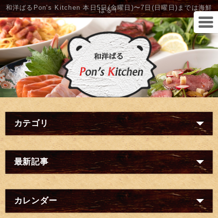
和洋ばるPon's Kitchen 本日5日(金曜日)〜7日(日曜日)までは海鮮
ばる！
カテゴリ
最新記事
カレンダー