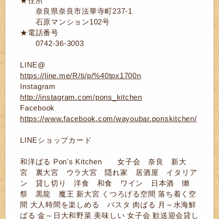
★住所
奈良県奈良市法華寺町237-1
石原マンション102号
★電話番号
0742-36-3003
LINE@
https://line.me/R/ti/p/%40tpx1700n
Instagram
http://instagram.com/pons_kitchen
Facebook
https://www.facebook.com/wayoubar.ponskitchen/
LINEショップカード
和洋ばる Pon's Kitchen 女子会 奈良 新大
宮 裏大宮 ウラ大宮 隠れ家 居酒屋 イタリア
ン 貸し切り 洋食 和食 ワイン 日本酒 獺
祭 黒龍 魔王 新大宮 くつろげる空間 落ち着く空
間 大人時間を楽しめる パスタ 肉ばる 月～水海鮮
ばる 金～日大和野菜 美味しい 女子会 歓送迎会貸し