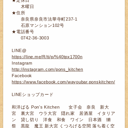
★定休日
木曜日
★住所
奈良県奈良市法華寺町237-1
石原マンション102号
★電話番号
0742-36-3003
LINE@
https://line.me/R/ti/p/%40tpx1700n
Instagram
http://instagram.com/pons_kitchen
Facebook
https://www.facebook.com/wayoubar.ponskitchen/
LINEショップカード
和洋ばる Pon's Kitchen 女子会 奈良 新大
宮 裏大宮 ウラ大宮 隠れ家 居酒屋 イタリア
ン 貸し切り 洋食 和食 ワイン 日本酒 獺
祭 黒龍 魔王 新大宮 くつろげる空間 落ち着く空