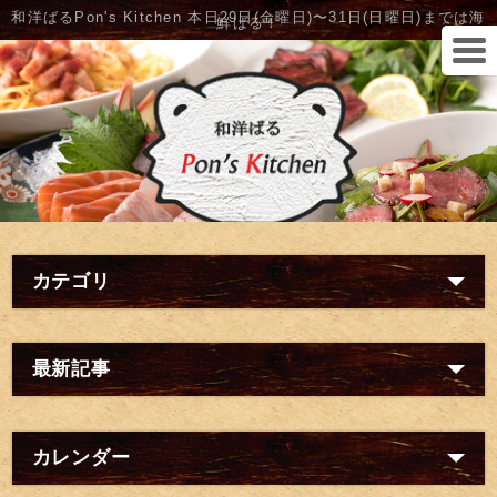
和洋ばるPon's Kitchen 本日29日(金曜日)〜31日(日曜日)までは海
鮮ばる！
カテゴリ
最新記事
カレンダー