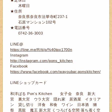
★定休日
木曜日
★住所
奈良県奈良市法華寺町237-1
石原マンション102号
★電話番号
0742-36-3003
LINE@
https://line.me/R/ti/p/%40tpx1700n
Instagram
http://instagram.com/pons_kitchen
Facebook
https://www.facebook.com/wayoubar.ponskitchen/
LINEショップカード
和洋ばる Pon's Kitchen 女子会 奈良 新大
宮 裏大宮 ウラ大宮 隠れ家 居酒屋 イタリア
ン 貸し切り 洋食 和食 ワイン 日本酒 獺
祭 黒龍 魔王 新大宮 くつろげる空間 落ち着く空