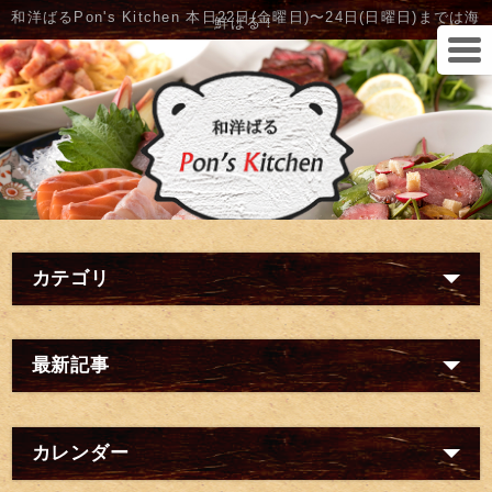
和洋ばるPon's Kitchen 本日22日(金曜日)〜24日(日曜日)までは海
鮮ばる！
カテゴリ
最新記事
カレンダー