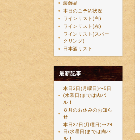
装飾品
本日のご予約状況
ワインリスト(白)
ワインリスト(赤)
ワインリスト(スパー
クリング)
日本酒リスト
最新記事
本日3日(月曜日)〜5日
(水曜日)までは肉バ
ル！
８月のお休みのお知ら
せ
本日27日(月曜日)〜29
日(水曜日)までは肉バ
ル！