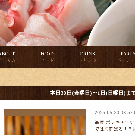
ABOUT
FOOD
DRINK
PART
楽しみ方
フード
ドリンク
パーテ
本日30日(金曜日)〜1日(日曜日)
2025-05-30 08:53:
毎度❗ポンキチです‼
では海鮮ばる！５月