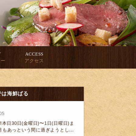
Y
ACCESS
ィー
アクセス
までは海鮮ばる
05
️本日30日(金曜日)〜1日(日曜日)ま
もあっという間に過ぎようとし...