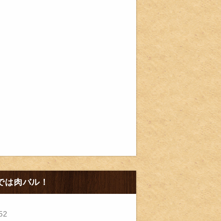
までは肉バル！
52