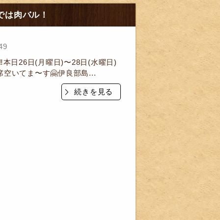
までは肉バル！
49
️本日26日(月曜日)〜28日(水曜日)
空いてま〜す🤗伊良部島...
続きを見る