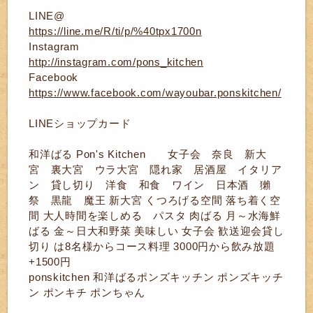
LINE@
https://line.me/R/ti/p/%40tpx1700n
Instagram
http://instagram.com/pons_kitchen
Facebook
https://www.facebook.com/wayoubar.ponskitchen/
LINEショップカード
和洋ばる Pon's Kitchen 女子会 奈良 新大
宮 裏大宮 ウラ大宮 隠れ家 居酒屋 イタリア
ン 貸し切り 洋食 和食 ワイン 日本酒 獺
祭 黒龍 魔王 新大宮 くつろげる空間 落ち着く空
間 大人時間を楽しめる パスタ 肉ばる 月～水海鮮
ばる 金～日大和野菜 美味しい 女子会 歓送迎会貸し
切り は8名様からコース料理 3000円から飲み放題
+1500円
ponskitchen 和洋ばるポンズキッチン ポンズキッチ
ン ポンキチ ポンちゃん