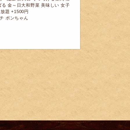
る 金～日大和野菜 美味しい 女子
題 +1500円
ンキチ ポンちゃん