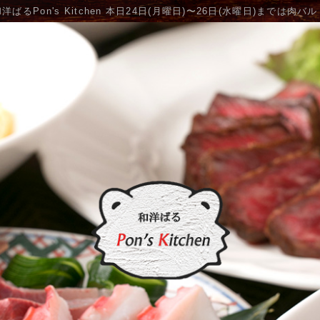
洋ばるPon's Kitchen 本日24日(月曜日)〜26日(水曜日)までは肉バ