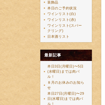
装飾品
本日のご予約状況
ワインリスト(白)
ワインリスト(赤)
ワインリスト(スパー
クリング)
日本酒リスト
最新記事
本日3日(月曜日)〜5日
(水曜日)までは肉バ
ル！
８月のお休みのお知ら
せ
本日27日(月曜日)〜29
日(水曜日)までは肉バ
ル！