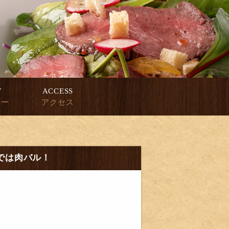
Y
ACCESS
ィー
アクセス
までは肉バル！