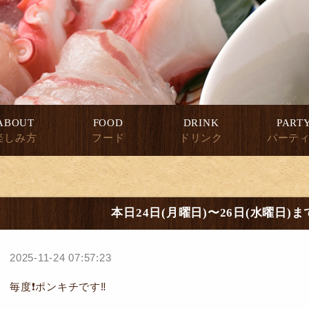
ABOUT
FOOD
DRINK
PART
楽しみ方
フード
ドリンク
パーテ
本日24日(月曜日)〜26日(水曜日)
2025-11-24 07:57:23
毎度❗ポンキチです‼️