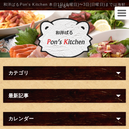
和洋ばるPon's Kitchen 本日1日(金曜日)〜3日(日曜日)までは海鮮
ばる！
カテゴリ
最新記事
カレンダー