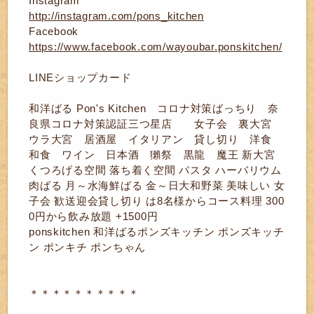
Instagram
http://instagram.com/pons_kitchen
Facebook
https://www.facebook.com/wayoubar.ponskitchen/
LINEショップカード
和洋ばる Pon's Kitchen コロナ対策ばっちり 奈
良県コロナ対策認証三つ星店 女子会 裏大宮
ウラ大宮 居酒屋 イタリアン 貸し切り 洋食
和食 ワイン 日本酒 獺祭 黒龍 魔王 新大宮
くつろげる空間 落ち着く空間 パスタ ハーバリウム
肉ばる 月～水海鮮ばる 金～日大和野菜 美味しい 女
子会 歓送迎会貸し切り は8名様からコース料理 300
0円から飲み放題 +1500円
ponskitchen 和洋ばるポンズキッチン ポンズキッチ
ン ポンキチ ポンちゃん
＊＊＊＊＊＊＊＊＊＊