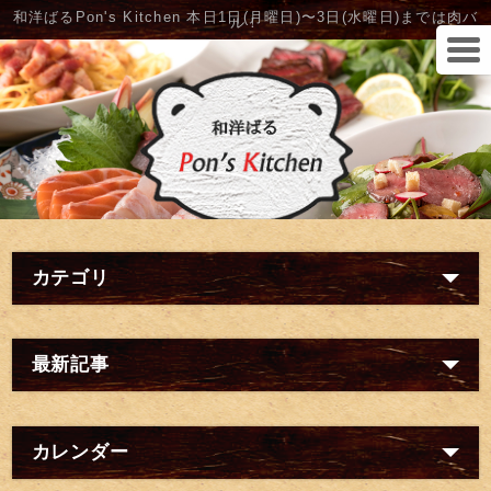
和洋ばるPon's Kitchen 本日1日(月曜日)〜3日(水曜日)までは肉バ
ル！
カテゴリ
最新記事
カレンダー